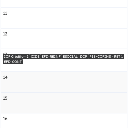
11
12
13
IOF Crédito - 2
CIDE
EFD-REINF
ESOCIAL
DCP
PIS/COFINS - RET 1
EFD-CONT
14
15
16