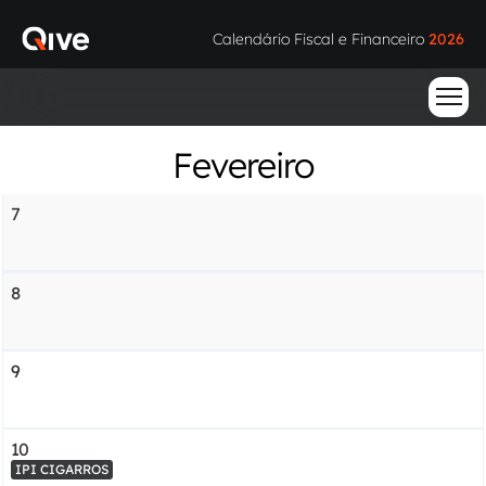
Calendário Fiscal e Financeiro 
2026
Fevereiro
7
8
9
10
IPI CIGARROS