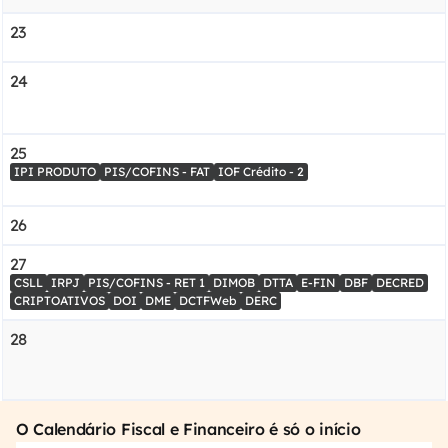
23
24
25
IPI PRODUTO
PIS/COFINS - FAT
IOF Crédito - 2
26
27
CSLL
IRPJ
PIS/COFINS - RET 1
DIMOB
DTTA
E-FIN
DBF
DECRED
CRIPTOATIVOS
DOI
DME
DCTFWeb
DERC
28
O Calendário Fiscal e Financeiro é só o início